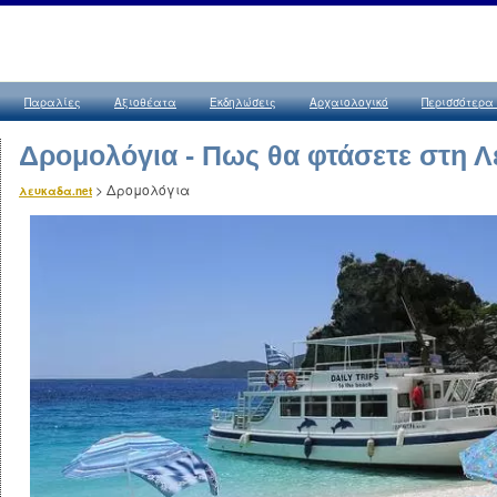
Παραλίες
Αξιοθέατα
Εκδηλώσεις
Αρχαιολογικό
Περισσότερα
Δρομολόγια - Πως θα φτάσετε στη 
>
Δρομολόγια
λευκαδα.net