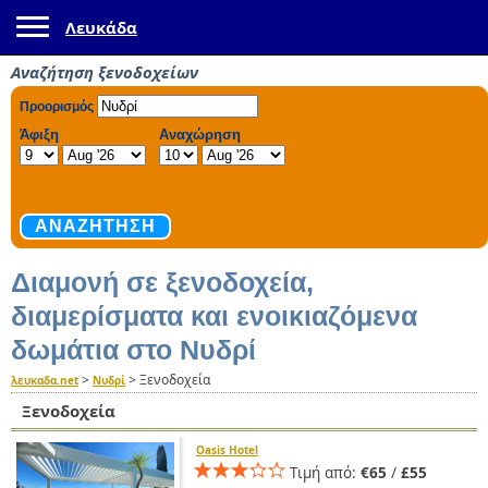
Toggle navigation
Λευκάδα
Αναζήτηση ξενοδοχείων
Διαμονή σε ξενοδοχεία,
διαμερίσματα και ενοικιαζόμενα
δωμάτια στο Νυδρί
>
>
Ξενοδοχεία
λευκαδα.net
Νυδρί
Ξενοδοχεία
Oasis Hotel
Τιμή από:
€65
/
£55