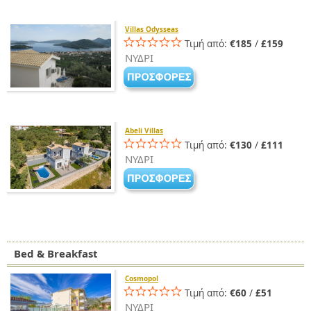
Villas Odysseas
Τιμή από:
€185
/
£159
ΝΥΔΡΙ
Abeli Villas
Τιμή από:
€130
/
£111
ΝΥΔΡΙ
Bed & Breakfast
Cosmopol
Τιμή από:
€60
/
£51
ΝΥΔΡΙ