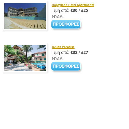
Happyland Hotel Apartments
Τιμή από:
€30
/
£25
ΝΥΔΡΙ
Ionian Paradise
Τιμή από:
€32
/
£27
ΝΥΔΡΙ